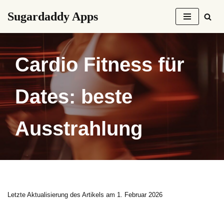
Sugardaddy Apps
Zum
Inhalt
springen
Cardio Fitness für
Dates: beste
Ausstrahlung
Letzte Aktualisierung des Artikels am 1. Februar 2026